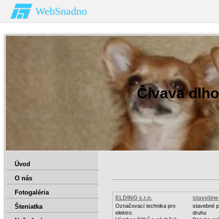
WebSnadno
Čivava dlho
Úvod
O nás
Fotogaléria
ELDING s.r.o.
stavebne 
Šteniatka
Označovací technika pro
stavebné p
elektro.
druhu