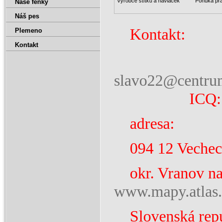
Výrobce štítků a návlaček
Ponuka pr
Naše fenky
Náš pes
Kontakt: 
Plemeno
Kontakt
e-m
slavo22@centru
ICQ: 398
adresa: 
094 12 Vechec
okr. Vranov 
www.mapy.atlas.
Slovens